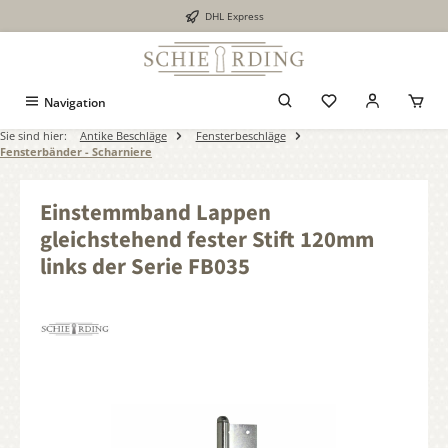
DHL Express
alt springen
Navigation
Sie sind hier:
Antike Beschläge
Fensterbeschläge
Fensterbänder - Scharniere
Einstemmband Lappen
gleichstehend fester Stift 120mm
links der Serie FB035
Bildergalerie überspringen