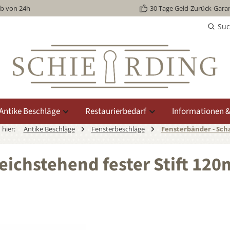
lb von 24h
30 Tage Geld-Zurück-Garan
Su
Antike Beschläge
Restaurierbedarf
Informationen &
 hier:
Antike Beschläge
Fensterbeschläge
Fensterbänder - Sch
chstehend fester Stift 120