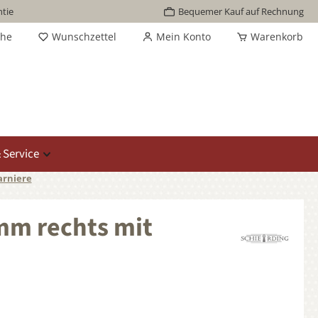
tie
Bequemer Kauf auf Rechnung
che
Wunschzettel
Mein Konto
Warenkorb
 Service
arniere
mm rechts mit