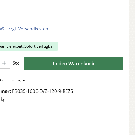
wSt. zzgl. Versandkosten
ar, Lieferzeit: Sofort verfügbar
Gib den gewünschten Wert ein oder benutze die Schaltflächen um die Anzahl zu 
Stk
In den Warenkorb
tel hinzufügen
mmer:
FB035-160C-EVZ-120-9-REZS
 kg