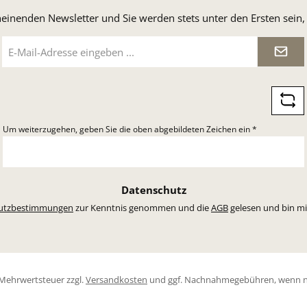
heinenden Newsletter und Sie werden stets unter den Ersten sei
E-
Mail-
Adresse
*
Um weiterzugehen, geben Sie die oben abgebildeten Zeichen ein
*
Datenschutz
utzbestimmungen
zur Kenntnis genommen und die
AGB
gelesen und bin mi
l. Mehrwertsteuer zzgl.
Versandkosten
und ggf. Nachnahmegebühren, wenn n