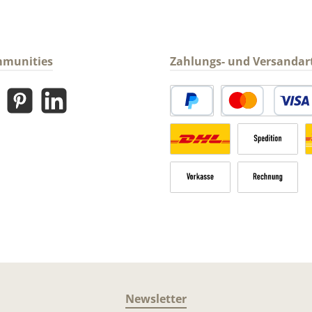
mmunities
Zahlungs- und Versandar
gram
Pinterest
LinkedIn
PayPal
Kredit- oder Debitk
Versandkosten Deutschland n
Sperrgut
V
Vorkasse
Rechnung
Newsletter