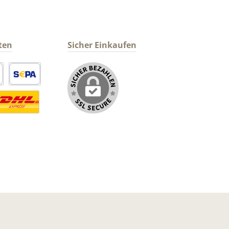
ten
Sicher Einkaufen
arte
SEPA Lastschrift
ormaler Versand Deutsche Post
ersandkosten Deutschland im DHL Express Next Day