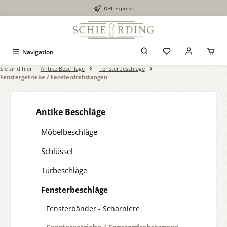
DHL Express
alt springen
Navigation
Sie sind hier:
Antike Beschläge
Fensterbeschläge
Fenstergetriebe / Fensterdrehstangen
Antike Beschläge
Möbelbeschläge
Schlüssel
Türbeschläge
Fensterbeschläge
Fensterbänder - Scharniere