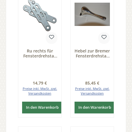
Ru rechts für
Hebel zur Bremer
Fensterdrehstan
Fensterdrehstan
ge Modell
ge, Messing, Griff
Osnabrücker
rechts, mit
Eisen VZK Serie
Befestigungsschr
FD001
aube Modell A
Regulärer Preis:
Regulärer Preis:
14,79 €
85,45 €
Preise inkl. MwSt. zzgl.
Preise inkl. MwSt. zzgl.
Versandkosten
Versandkosten
In den Warenkorb
In den Warenkorb