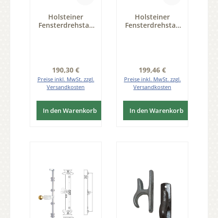
Holsteiner
Holsteiner
Fensterdrehstan
Fensterdrehstan
ge 1flg auswärts
ge 1flg auswärts
1000mm, re
1500mm, li
Messing MGL
Messing MGL
Serie FD011
Serie FD011
Regulärer Preis:
Regulärer Preis:
190,30 €
199,46 €
Preise inkl. MwSt. zzgl.
Preise inkl. MwSt. zzgl.
Versandkosten
Versandkosten
In den Warenkorb
In den Warenkorb