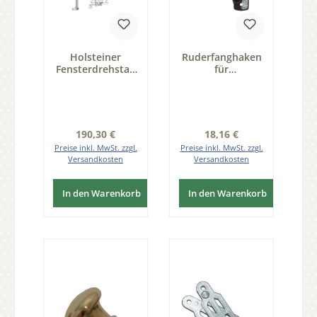
Holsteiner
Ruderfanghaken
Fensterdrehstan
für
ge 2flg auswärts
Fensterdrehstan
1000mm, re
ge Serie FD100
Messing MGL
Serie FD011
Regulärer Preis:
Regulärer Preis:
190,30 €
18,16 €
Preise inkl. MwSt. zzgl.
Preise inkl. MwSt. zzgl.
Versandkosten
Versandkosten
In den Warenkorb
In den Warenkorb