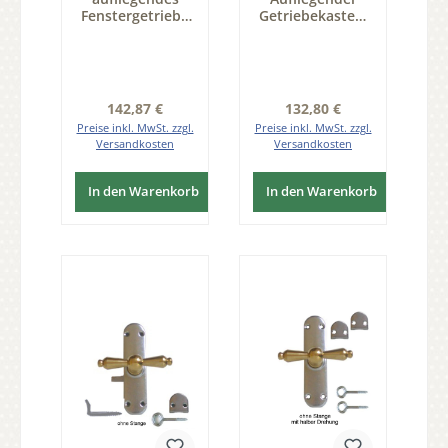
Fenstergetriebe
Getriebekasten,
mit Zunge für
links mit
rechten Flügel,
Zubehör 0,25
ohne Zubehör,
Drehung Serie
0,25 Drehung
FS101
Serie FS101
Regulärer Preis:
Regulärer Preis:
142,87 €
132,80 €
Preise inkl. MwSt. zzgl.
Preise inkl. MwSt. zzgl.
Versandkosten
Versandkosten
In den Warenkorb
In den Warenkorb