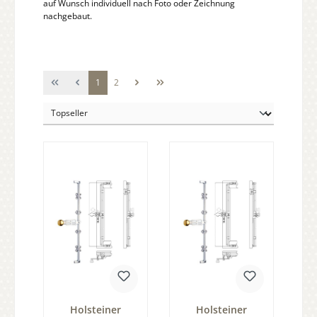
auf Wunsch individuell nach Foto oder Zeichnung
nachgebaut.
Seite
Seite
1
2
Holsteiner
Holsteiner