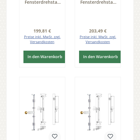
Fensterdrehstan
Fensterdrehstan
ge 1flg einwärts
ge 1flg einwärts
1300mm, li
1500mm, li
Messing MGL
Messing MGL
Serie FD011
Serie FD011
Regulärer Preis:
Regulärer Preis:
199,81 €
203,49 €
Preise inkl. MwSt. zzgl.
Preise inkl. MwSt. zzgl.
Versandkosten
Versandkosten
In den Warenkorb
In den Warenkorb