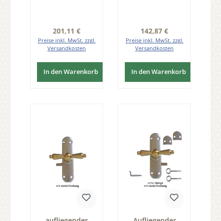
rechten Flügel,
linken Flügel
ohne Zubehör,
ohne Zubehör,
0,25 Drehung
0,25 Drehung
Serie FS101
Serie FS101
Regulärer Preis:
Regulärer Preis:
201,11 €
142,87 €
Preise inkl. MwSt. zzgl.
Preise inkl. MwSt. zzgl.
Versandkosten
Versandkosten
In den Warenkorb
In den Warenkorb
aufliegendes
Aufliegender