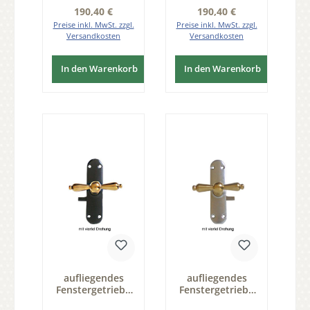
FS102
FS102
Regulärer Preis:
Regulärer Preis:
190,40 €
190,40 €
Preise inkl. MwSt. zzgl.
Preise inkl. MwSt. zzgl.
Versandkosten
Versandkosten
In den Warenkorb
In den Warenkorb
aufliegendes
aufliegendes
Fenstergetriebe
Fenstergetriebe
mit Zunge für
mit Zunge für