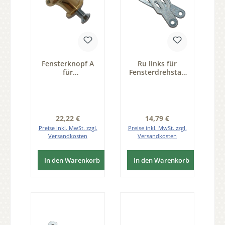
Fensterknopf A
Ru links für
für
Fensterdrehstan
Fenstergetriebe
ge Modell
Serie
Osnabrücker
Osnabrücker,
Eisen VZK Serie
Holsteiner und
FD001
Schweriner
Regulärer Preis:
Regulärer Preis:
22,22 €
14,79 €
Messing MGL
Preise inkl. MwSt. zzgl.
Preise inkl. MwSt. zzgl.
Versandkosten
Versandkosten
In den Warenkorb
In den Warenkorb