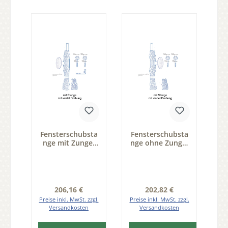
Fensterschubsta
Fensterschubsta
nge mit Zunge,
nge ohne Zunge,
für linken Flügel,
für rechten
mit Zubehör und
Flügel, mit
Stange Serie
zubehör und
FS007
Stange Serie
FS007
Regulärer Preis:
Regulärer Preis:
206,16 €
202,82 €
Preise inkl. MwSt. zzgl.
Preise inkl. MwSt. zzgl.
Versandkosten
Versandkosten