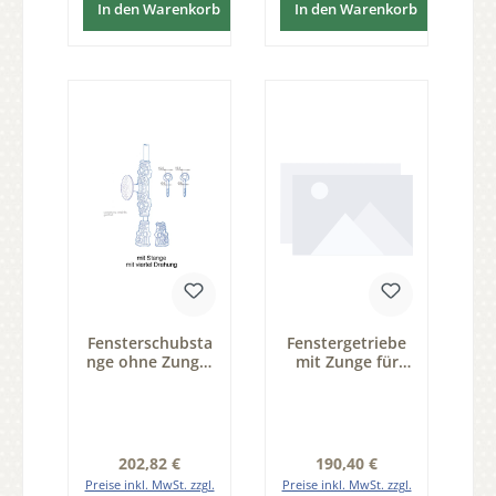
In den Warenkorb
In den Warenkorb
Fensterschubsta
Fenstergetriebe
nge ohne Zunge,
mit Zunge für
für linken Flügel,
rechten Flügel,
mit zubehör und
BxHxT 32x 120 x
Stange Serie
13mm 0,25
FS007
Drehung Serie
FS102
Regulärer Preis:
Regulärer Preis:
202,82 €
190,40 €
Preise inkl. MwSt. zzgl.
Preise inkl. MwSt. zzgl.