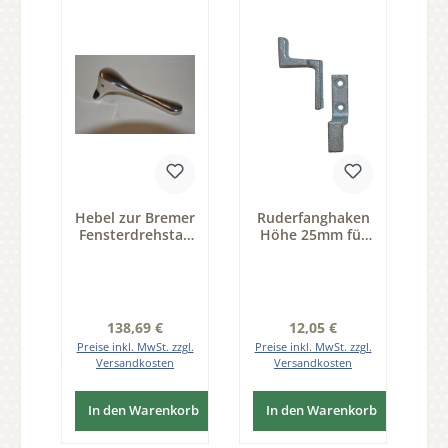
Hebel zur Bremer
Ruderfanghaken
Fensterdrehstan
Höhe 25mm für
ge, vernickelt,
Fensterdrehstan
Griff rechts, mit
ge Serie FD100
Befestigungsschr
aube Modell A
Regulärer Preis:
Regulärer Preis:
138,69 €
12,05 €
Preise inkl. MwSt. zzgl.
Preise inkl. MwSt. zzgl.
Versandkosten
Versandkosten
In den Warenkorb
In den Warenkorb