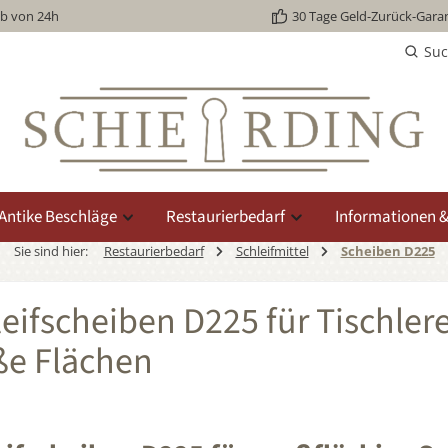
lb von 24h
30 Tage Geld-Zurück-Garan
Su
Antike Beschläge
Restaurierbedarf
Informationen &
Sie sind hier:
Restaurierbedarf
Schleifmittel
Scheiben D225
eifscheiben D225 für Tischlerei
ße Flächen