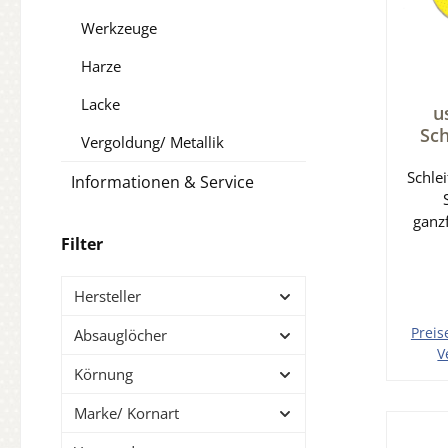
Werkzeuge
Harze
Lacke
u
Sch
Vergoldung/ Metallik
225
Schle
SP2
Informationen & Service
ganzf
Filter
Durc
mit 
Pack 
Hersteller
80 F
Trock
Preis
Absauglöcher
Stu
V
Körnung
Hol
In 
meh
Marke/ Kornart
höher