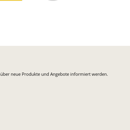
ormaler Versand Deutsche Post
ersandkosten Deutschland im DHL Express Next Day
n, über neue Produkte und Angebote informiert werden.