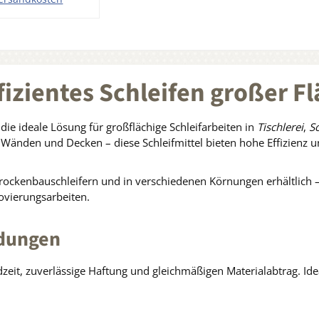
stenschonend.
ng aus Kunstharz
den Warenkorb
und einer
eschlossenen
uung, Haftsystem
et®-GRIP, Farbe:
fizientes Schleifen großer F
graubraun.
nschaften: durch
hochwertiges
die ideale Lösung für großflächige Schleifarbeiten in
Tischlerei
,
Sc
ifpapier faktisch
 Wänden und Decken – diese Schleifmittel bieten hohe Effizienz 
freies Schleifen,
ere Standzeiten,
rockenbauschleifern und in verschiedenen Körnungen erhältlich – 
e Rentabilität und
ovierungsarbeiten.
 saubereres und
gesünderes
ndungen
rbeitsumfeld.
anwendung: Lack,
r, Kunststoff und
eit, zuverlässige Haftung und gleichmäßigen Materialabtrag. Id
Holz.