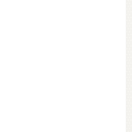
RIP, Farbe: gold
Abranet®-GRIP, Farbe:
genschaften: durch
graubraun.
hochwertiges
Eigenschaften: durch
hleifpapier längere
hochwertiges
tandzeiten, höhere
Schleifpapier faktisch
tabilität. Optimale
staubfreies Schleifen,
ressivität, schneller
längere Standzeiten,
Abtrag und lange
höhere Rentabilität und
Standzeit.
ein saubereres und
ptanwendung: Lack,
gesünderes
ller, Kunststoff und
Arbeitsumfeld.
Spachtel.
Hauptanwendung: Lack,
Füller, Kunststoff und
Holz.