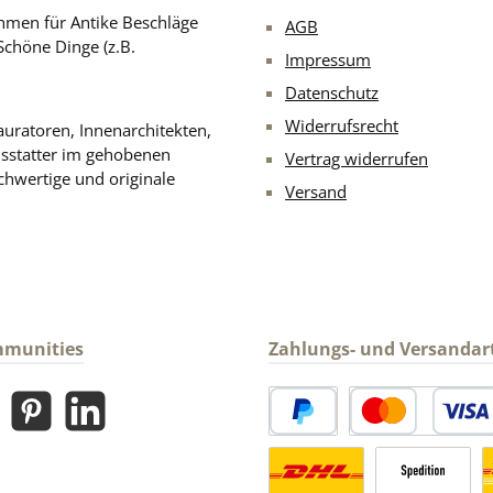
men für Antike Beschläge
AGB
Schöne Dinge (z.B.
Impressum
Datenschutz
Widerrufsrecht
uratoren, Innenarchitekten,
usstatter im gehobenen
Vertrag widerrufen
chwertige und originale
Versand
mmunities
Zahlungs- und Versandar
gram
Pinterest
LinkedIn
PayPal
Kredit- oder Debitk