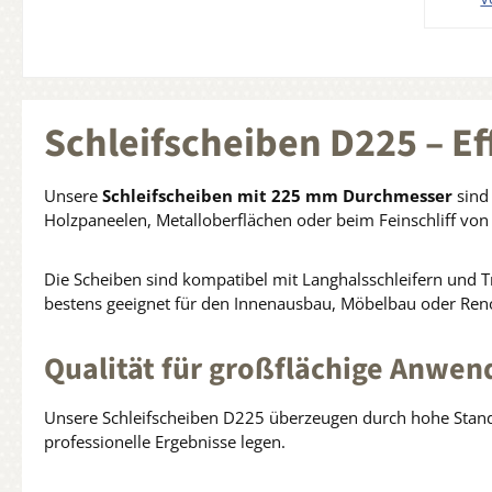
ko
Bindu
In 
g
Stre
Abran
Schleifscheiben D225 – Ef
Eige
Unsere
Schleifscheiben mit 225 mm Durchmesser
sind 
Schle
Holzpaneelen, Metalloberflächen oder beim Feinschliff von
staub
läng
Die Scheiben sind kompatibel mit Langhalsschleifern und T
höher
bestens geeignet für den Innenausbau, Möbelbau oder Ren
ein
Qualität für großflächige Anwe
A
Haupt
Fülle
Unsere Schleifscheiben D225 überzeugen durch hohe Standz
professionelle Ergebnisse legen.