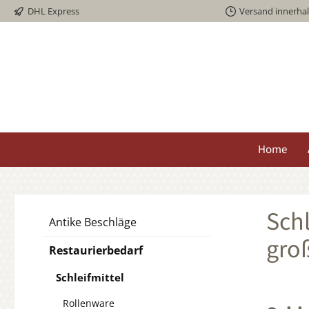
DHL Express
Versand innerha
springen
Zur Hauptnavigation springen
Home
Schl
Antike Beschläge
gro
Restaurierbedarf
Schleifmittel
Rollenware