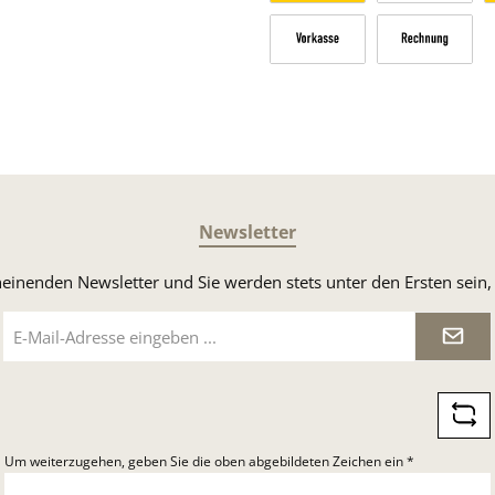
Versandkosten Deutschland n
Sperrgut
V
Vorkasse
Rechnung
Newsletter
heinenden Newsletter und Sie werden stets unter den Ersten sei
E-
Mail-
Adresse
*
Um weiterzugehen, geben Sie die oben abgebildeten Zeichen ein
*