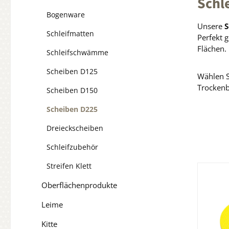
Schl
Bogenware
Unsere
S
Schleifmatten
Perfekt 
Flächen.
Schleifschwämme
Scheiben D125
Wählen S
Trockenb
Scheiben D150
Scheiben D225
Dreieckscheiben
Schleifzubehör
Streifen Klett
Oberflächenprodukte
Leime
Kitte