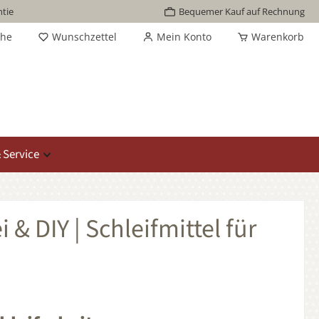
tie
Bequemer Kauf auf Rechnung
che
Wunschzettel
Mein Konto
Warenkorb
 Service
 & DIY | Schleifmittel für