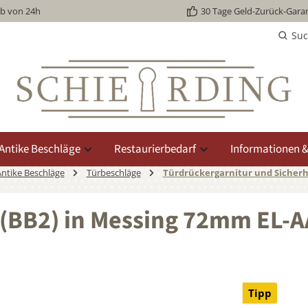
lb von 24h
30 Tage Geld-Zurück-Garan
Su
Antike Beschläge
Restaurierbedarf
Informationen &
ntike Beschläge
Türbeschläge
Türdrückergarnitur und Sicherh
r (BB2) in Messing 72mm EL-
Tipp