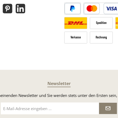
gram
Pinterest
LinkedIn
PayPal
Kredit- oder Debitk
Versandkosten Deutschland n
Sperrgut
V
Vorkasse
Rechnung
Newsletter
heinenden Newsletter und Sie werden stets unter den Ersten sei
E-
Mail-
Adresse