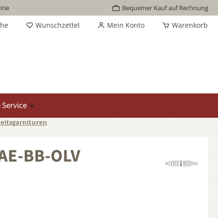
tie
Bequemer Kauf auf Rechnung
che
Wunschzettel
Mein Konto
Warenkorb
 Service
eitsgarnituren
AAE-BB-OLV