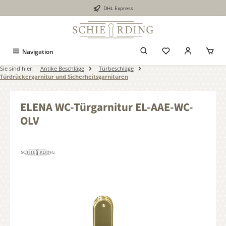
DHL Express
alt springen
Navigation
Sie sind hier:
Antike Beschläge
Türbeschläge
Türdrückergarnitur und Sicherheitsgarnituren
ELENA WC-Türgarnitur EL-AAE-WC-
OLV
Bildergalerie überspringen