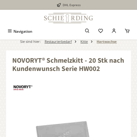
DHL Express
alt springen
Navigation
Sie sind hier:
Restaurierbedarf
Kitte
Hartwachse
NOVORYT® Schmelzkitt - 20 Stk nach
Kundenwunsch Serie HW002
Bildergalerie überspringen