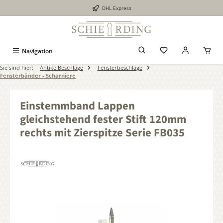
DHL Express
alt springen
Navigation
Sie sind hier:
Antike Beschläge
Fensterbeschläge
Fensterbänder - Scharniere
Einstemmband Lappen
gleichstehend fester Stift 120mm
rechts mit Zierspitze Serie FB035
Bildergalerie überspringen