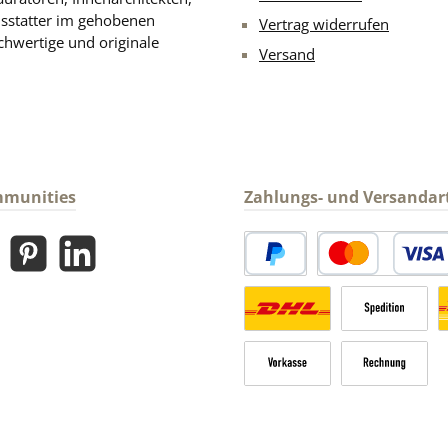
usstatter im gehobenen
Vertrag widerrufen
chwertige und originale
Versand
mmunities
Zahlungs- und Versandar
gram
Pinterest
LinkedIn
PayPal
Kredit- oder Debitk
Versandkosten Deutschland n
Sperrgut
V
Vorkasse
Rechnung