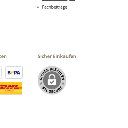
Fachbeiträge
ten
Sicher Einkaufen
arte
SEPA Lastschrift
ormaler Versand Deutsche Post
ersandkosten Deutschland im DHL Express Next Day