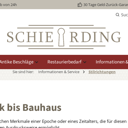
lb von 24h
30 Tage Geld-Zurück-Garan
Su
Antike Beschläge
Restaurierbedarf
Informationen &
Sie sind hier:
Informationen & Service
Stilrichtungen
ck bis Bauhaus
ischen Merkmale einer Epoche oder eines Zeitalters, die für die
en Ausdrucksweise ermöglicht.