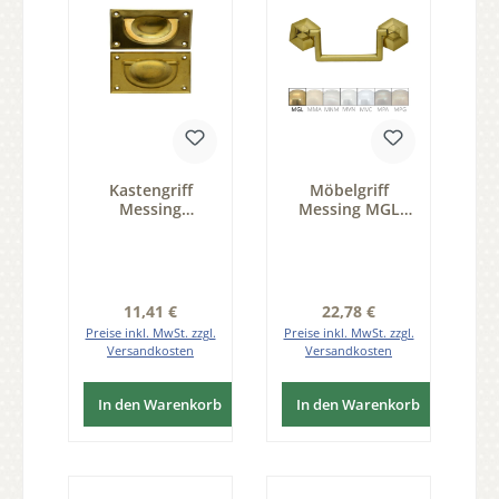
Kastengriff
Möbelgriff
Messing
Messing MGL
80x50mm Serie
82x32 mm Serie
KG001
GR045
Regulärer Preis:
Regulärer Preis:
11,41 €
22,78 €
Preise inkl. MwSt. zzgl.
Preise inkl. MwSt. zzgl.
Versandkosten
Versandkosten
In den Warenkorb
In den Warenkorb