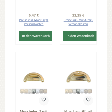
Serie KL002
Serie GR048
Regulärer Preis:
Regulärer Preis:
5,47 €
22,25 €
Preise inkl. MwSt. zzgl.
Preise inkl. MwSt. zzgl.
Versandkosten
Versandkosten
In den Warenkorb
In den Warenkorb
Muschelgriff mit
Muschelgriff mit