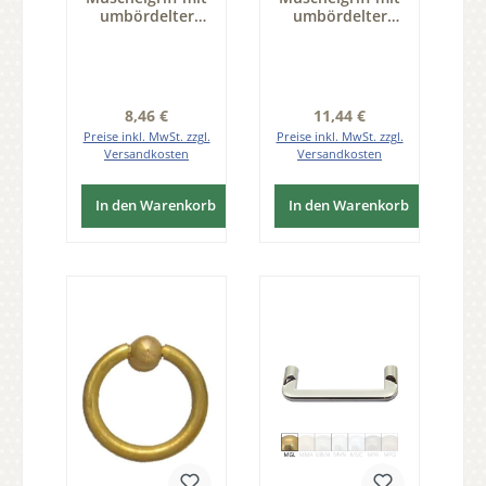
umbördelter
umbördelter
Kante Messing
Kante Messing
vernickelt MVN
vernickelt MVN
70 x 19,5mm
80 x 22mm Serie
Serie JU020
JU020
Regulärer Preis:
Regulärer Preis:
8,46 €
11,44 €
Preise inkl. MwSt. zzgl.
Preise inkl. MwSt. zzgl.
Versandkosten
Versandkosten
In den Warenkorb
In den Warenkorb