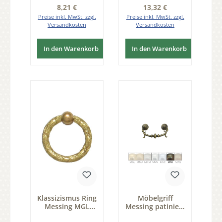
Regulärer Preis:
Regulärer Preis:
8,21 €
13,32 €
Preise inkl. MwSt. zzgl.
Preise inkl. MwSt. zzgl.
Versandkosten
Versandkosten
In den Warenkorb
In den Warenkorb
Klassizismus Ring
Möbelgriff
Messing MGL
Messing patiniert
D30mm mit Griff
MPA 80x45 mm