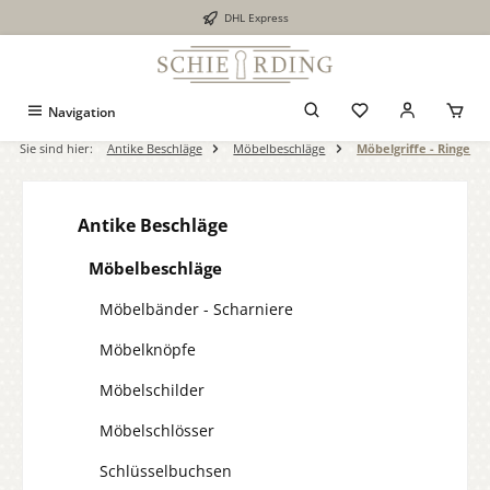
DHL Express
alt springen
Navigation
Sie sind hier:
Antike Beschläge
Möbelbeschläge
Möbelgriffe - Ringe
Antike Beschläge
Möbelbeschläge
Möbelbänder - Scharniere
Möbelknöpfe
Möbelschilder
Möbelschlösser
Schlüsselbuchsen