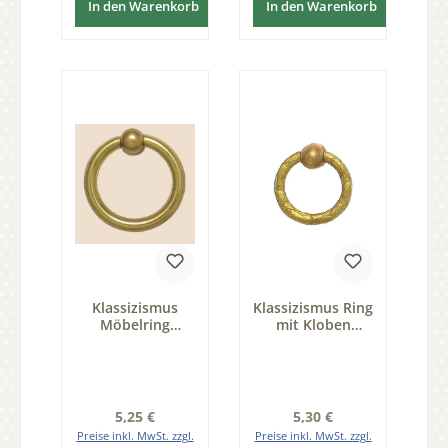
In den Warenkorb
In den Warenkorb
Klassizismus
Klassizismus Ring
Möbelring
mit Kloben
gegossen
Messing MMA
Messing MGL
D30mm mit Griff
D38mm mit Griff
Serie KL002
Serie KL001
Regulärer Preis:
Regulärer Preis:
5,25 €
5,30 €
Preise inkl. MwSt. zzgl.
Preise inkl. MwSt. zzgl.