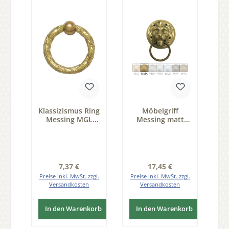
Klassizismus Ring
Möbelgriff
Messing MGL
Messing matt
D40mm mit Griff
Durchmesser
Serie KL002
74mm Serie
GR014
Regulärer Preis:
Regulärer Preis:
7,37 €
17,45 €
Preise inkl. MwSt. zzgl.
Preise inkl. MwSt. zzgl.
Versandkosten
Versandkosten
In den Warenkorb
In den Warenkorb