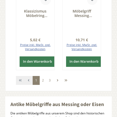
Klassizismus
Möbelgriff
Möbelring
Messing
gegossen
glänzend MGO 73
Messing MMA
x 10 mm Serie
D34mm mit Griff
GR049
Serie KL001
Regulärer Preis:
Regulärer Preis:
5,02 €
10,71 €
Preise inkl. MwSt. zzgl.
Preise inkl. MwSt. zzgl.
Versandkosten
Versandkosten
In den Warenkorb
In den Warenkorb
Seite
Seite
Seite
1
2
3
Antike Möbelgriffe aus Messing oder Eisen
Die antiken Möbelgriffe aus unserem Shop sind den historischen