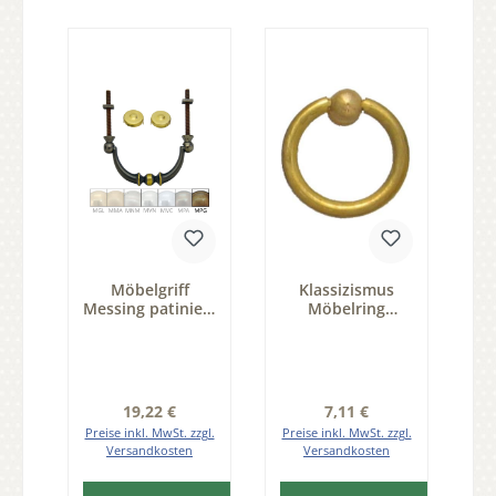
Möbelgriff
Klassizismus
Messing patiniert
Möbelring
& geputzt 70x32
gegossen
mm Serie GR041
Messing MMA
D38mm mit Griff
Serie KL001
Regulärer Preis:
Regulärer Preis:
19,22 €
7,11 €
Preise inkl. MwSt. zzgl.
Preise inkl. MwSt. zzgl.
Versandkosten
Versandkosten