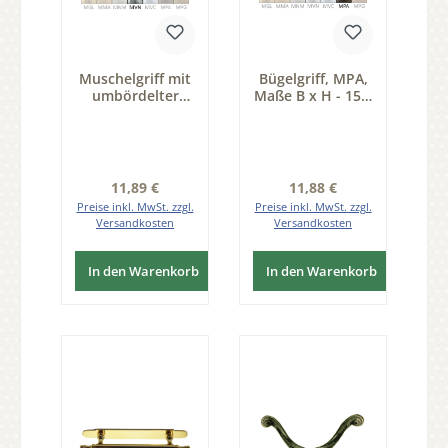
Muschelgriff mit
Bügelgriff, MPA,
umbördelter
Maße B x H - 15 x
Kante Messing
125mm Serie
vernickelt MVN
GR019
90 x 22mm Serie
JU020
Regulärer Preis:
Regulärer Preis:
11,89 €
11,88 €
Preise inkl. MwSt. zzgl.
Preise inkl. MwSt. zzgl.
Versandkosten
Versandkosten
In den Warenkorb
In den Warenkorb