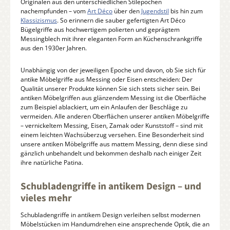
Originalen aus den unterschiedlichen Stilepochen
nachempfunden – vom
Art Déco
über den
Jugendstil
bis hin zum
Klassizismus
. So erinnern die sauber gefertigten Art Déco
Bügelgriffe aus hochwertigem polierten und geprägtem
Messingblech mit ihrer eleganten Form an Küchenschrankgriffe
aus den 1930er Jahren.
Unabhängig von der jeweiligen Epoche und davon, ob Sie sich für
antike Möbelgriffe aus Messing oder Eisen entscheiden: Der
Qualität unserer Produkte können Sie sich stets sicher sein. Bei
antiken Möbelgriffen aus glänzendem Messing ist die Oberfläche
zum Beispiel ablackiert, um ein Anlaufen der Beschläge zu
vermeiden. Alle anderen Oberflächen unserer antiken Möbelgriffe
– vernickeltem Messing, Eisen, Zamak oder Kunststoff – sind mit
einem leichten Wachsüberzug versehen. Eine Besonderheit sind
unsere antiken Möbelgriffe aus mattem Messing, denn diese sind
gänzlich unbehandelt und bekommen deshalb nach einiger Zeit
ihre natürliche Patina.
Schubladengriffe in antikem Design – und
vieles mehr
Schubladengriffe in antikem Design verleihen selbst modernen
Möbelstücken im Handumdrehen eine ansprechende Optik, die an