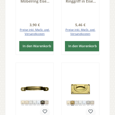
Möbelring Eisen
Ringgriff in Eisen
rostig
rostig ERO
Durchmesser
Durchmesser von
35mm Serie
26mm Serie
KL001
RG001
Regulärer Preis:
Regulärer Preis:
3,90 €
5,46 €
Preise inkl. MwSt. zzgl.
Preise inkl. MwSt. zzgl.
Versandkosten
Versandkosten
In den Warenkorb
In den Warenkorb