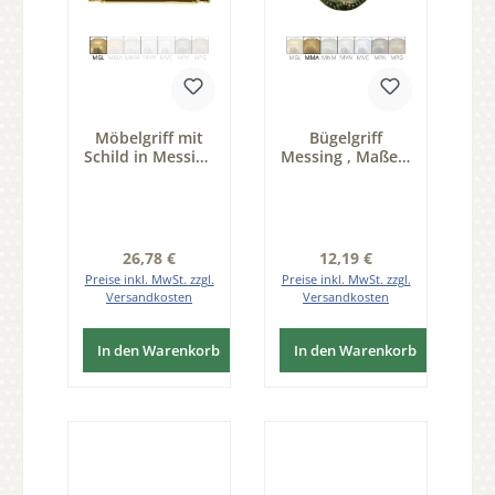
Möbelgriff mit
Bügelgriff
Schild in Messing
Messing , Maße B
glänzend mit
x H - 100 x 35mm
Schutzlack B X H:
Serie GR023
145 x 23 mm,
Grifflänge : 150
mm
Regulärer Preis:
Regulärer Preis:
26,78 €
12,19 €
Preise inkl. MwSt. zzgl.
Preise inkl. MwSt. zzgl.
Versandkosten
Versandkosten
In den Warenkorb
In den Warenkorb