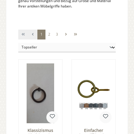
genau Vorstellungen und Bezug auf Größe und Material
Ihrer antiken Möbelgriffe haben.
Seite
Seite
Seite
1
2
3
Klassizismus
Einfacher