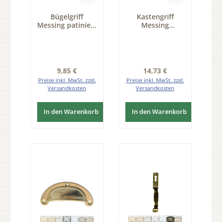
Bügelgriff
Kastengriff
Messing patiniert
Messing
MPA, Maße B x H
65x38mm Serie
- 85 x 17 mm
KG001
Serie GR019
Regulärer Preis:
Regulärer Preis:
9,85 €
14,73 €
Preise inkl. MwSt. zzgl.
Preise inkl. MwSt. zzgl.
Versandkosten
Versandkosten
In den Warenkorb
In den Warenkorb