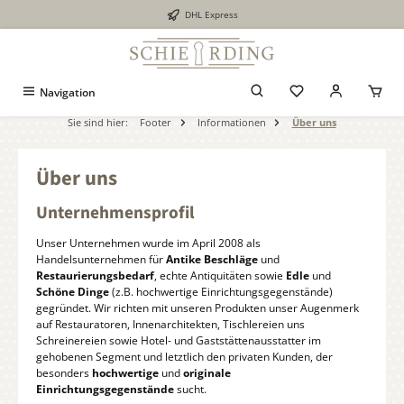
DHL Express
alt springen
Navigation
Sie sind hier:
Footer
Informationen
Über uns
Über uns
Unternehmensprofil
Unser Unternehmen wurde im April 2008 als
Handelsunternehmen für
Antike Beschläge
und
Restaurierungsbedarf
, echte Antiquitäten sowie
Edle
und
Schöne Dinge
(z.B. hochwertige Einrichtungsgegenstände)
gegründet. Wir richten mit unseren Produkten unser Augenmerk
auf Restauratoren, Innenarchitekten, Tischlereien uns
Schreinereien sowie Hotel- und Gaststättenausstatter im
gehobenen Segment und letztlich den privaten Kunden, der
besonders
hochwertige
und
originale
Einrichtungsgegenstände
sucht.