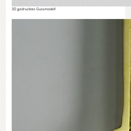
3D gedrucktes Gussmodell