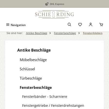
DHL Express
alt springen
Navigation
Sie sind hier:
Antike Beschläge
Fensterbeschläge
Fensterkloben
Antike Beschläge
Möbelbeschläge
Schlüssel
Türbeschläge
Fensterbeschläge
Fensterbänder - Scharniere
Fenstergetriebe / Fensterdrehstangen