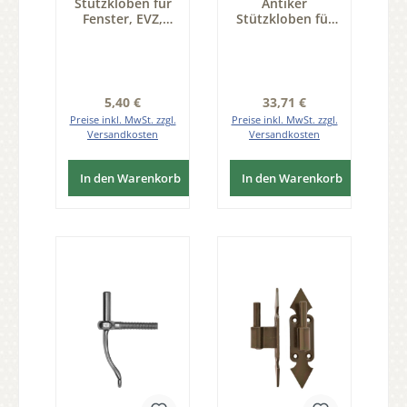
Stützkloben für
Antiker
Fenster, EVZ,
Stützkloben für
Dorn 6mm Serie
Altbausanierung
FB035
Dorn 6mm Serie
FB003
Regulärer Preis:
Regulärer Preis:
5,40 €
33,71 €
Preise inkl. MwSt. zzgl.
Preise inkl. MwSt. zzgl.
Versandkosten
Versandkosten
In den Warenkorb
In den Warenkorb