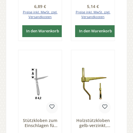
Regulärer Preis:
Regulärer Preis:
6,89 €
5,14 €
Preise inkl. MwSt. zzgl.
Preise inkl. MwSt. zzgl.
Versandkosten
Versandkosten
In den Warenkorb
In den Warenkorb
Stützkloben zum
Holzstützkloben
Einschlagen für
gelb-verzinkt,
Fenster, EVZ,
Dorn 10mm Serie