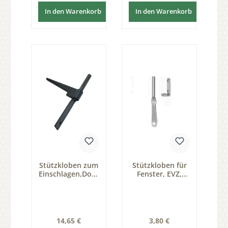
In den Warenkorb
In den Warenkorb
Stützkloben zum
Stützkloben für
Einschlagen,Dorn
Fenster, EVZ,
6 mm, FB050-
Dorn 6mm Serie
161C-ESP-D6
FB031
Regulärer Preis:
Regulärer Preis:
14,65 €
3,80 €