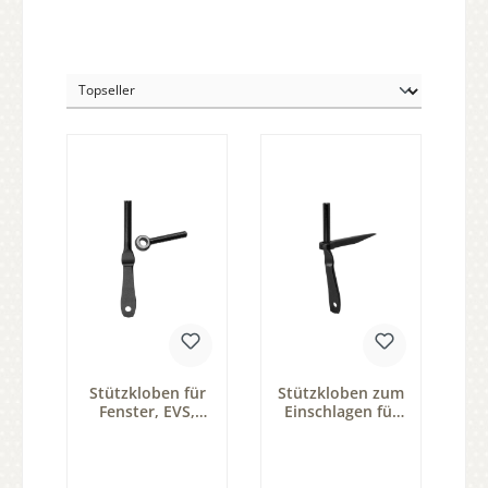
Stützkloben für
Stützkloben zum
Fenster, EVS,
Einschlagen für
Dorn 6mm Serie
Fenster, ESL,
FB035
Dorn 6 mm,
FB051-161C-ESL-
D6