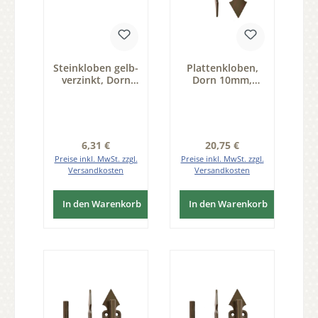
Steinkloben gelb-
Plattenkloben,
verzinkt, Dorn
Dorn 10mm,
10mm Serie
Abstand B=25mm
FB005
Serie FB001
Regulärer Preis:
Regulärer Preis:
6,31 €
20,75 €
Preise inkl. MwSt. zzgl.
Preise inkl. MwSt. zzgl.
Versandkosten
Versandkosten
In den Warenkorb
In den Warenkorb