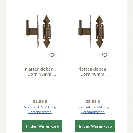
Plattenkloben ,
Plattenkloben ,
Dorn 10mm,
Dorn 10mm,
Abstand B=60mm
Abstand B=70mm
Serie FB001
Serie FB001
Regulärer Preis:
Regulärer Preis:
23,09 €
23,91 €
Preise inkl. MwSt. zzgl.
Preise inkl. MwSt. zzgl.
Versandkosten
Versandkosten
In den Warenkorb
In den Warenkorb