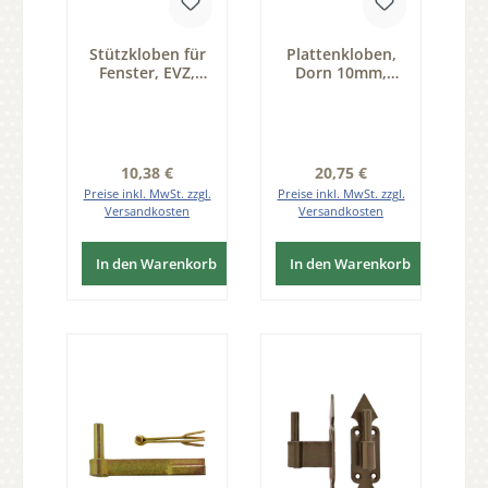
Stützkloben für
Plattenkloben,
Fenster, EVZ,
Dorn 10mm,
Dorn 8mm Serie
Abstand B=20mm
FB032
Serie FB001
Regulärer Preis:
Regulärer Preis:
10,38 €
20,75 €
Preise inkl. MwSt. zzgl.
Preise inkl. MwSt. zzgl.
Versandkosten
Versandkosten
In den Warenkorb
In den Warenkorb