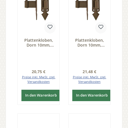
Plattenkloben,
Plattenkloben,
Dorn 10mm,
Dorn 10mm,
Abstand B=30mm
Abstand B=40mm
Serie FB001
Serie FB001
Regulärer Preis:
Regulärer Preis:
20,75 €
21,48 €
Preise inkl. MwSt. zzgl.
Preise inkl. MwSt. zzgl.
Versandkosten
Versandkosten
In den Warenkorb
In den Warenkorb