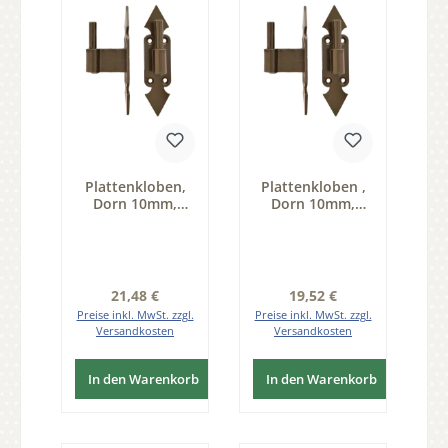
Plattenkloben,
Plattenkloben ,
Dorn 10mm,
Dorn 10mm,
Abstand B=45mm
Abstand B=50mm
Serie FB001
Serie FB001
Regulärer Preis:
Regulärer Preis:
21,48 €
19,52 €
Preise inkl. MwSt. zzgl.
Preise inkl. MwSt. zzgl.
Versandkosten
Versandkosten
In den Warenkorb
In den Warenkorb