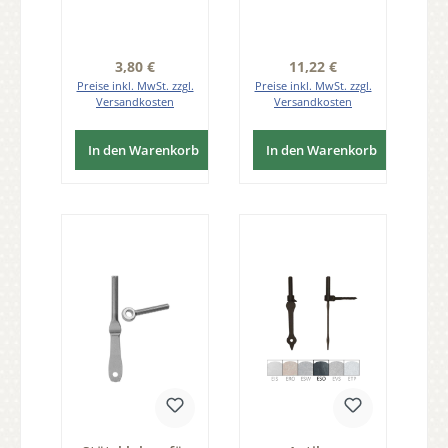
Dorn 6mm Serie
FB004
FB051
Regulärer Preis:
Regulärer Preis:
3,80 €
11,22 €
Preise inkl. MwSt. zzgl.
Preise inkl. MwSt. zzgl.
Versandkosten
Versandkosten
In den Warenkorb
In den Warenkorb