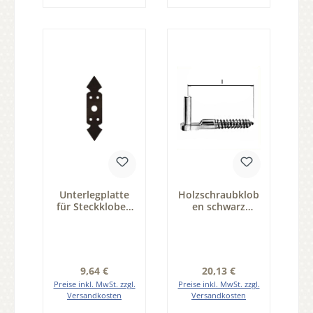
Unterlegplatte
Holzschraubklob
für Steckkloben
en schwarz
der Serie FB002
pulverbeschichte
t D10 85mm
Länge Serie
FB007
Regulärer Preis:
Regulärer Preis:
9,64 €
20,13 €
Preise inkl. MwSt. zzgl.
Preise inkl. MwSt. zzgl.
Versandkosten
Versandkosten