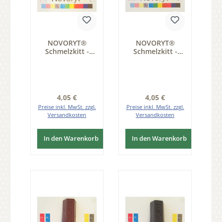
NOVORYT®
NOVORYT®
Schmelzkitt -
Schmelzkitt -
Farbe 128 Kupfer
Farbe 132
hell 1 Stange
Graunbraun 1
Serie HW003
Stange Serie
HW003
Regulärer Preis:
Regulärer Preis:
4,05 €
4,05 €
Preise inkl. MwSt. zzgl.
Preise inkl. MwSt. zzgl.
Versandkosten
Versandkosten
In den Warenkorb
In den Warenkorb