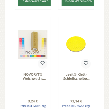
In den Warenkorb
In den Warenkorb
NOVORYT®
useit® Klett-
Weichwachs
Schleifscheiben
Farbe 024 1
225mm K80 Serie
Stange der Serie
SP200 1 Pack 25
WW003
Stück
Regulärer Preis:
Regulärer Preis:
3,24 €
73,14 €
Preise inkl. MwSt. zzgl.
Preise inkl. MwSt. zzgl.