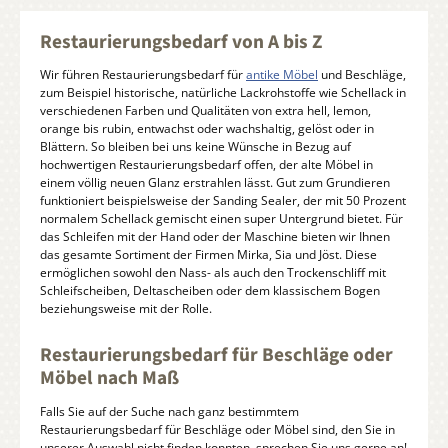
Restaurierungsbedarf von A bis Z
Wir führen Restaurierungsbedarf für
antike Möbel
und Beschläge,
zum Beispiel historische, natürliche Lackrohstoffe wie Schellack in
verschiedenen Farben und Qualitäten von extra hell, lemon,
orange bis rubin, entwachst oder wachshaltig, gelöst oder in
Blättern. So bleiben bei uns keine Wünsche in Bezug auf
hochwertigen Restaurierungsbedarf offen, der alte Möbel in
einem völlig neuen Glanz erstrahlen lässt. Gut zum Grundieren
funktioniert beispielsweise der Sanding Sealer, der mit 50 Prozent
normalem Schellack gemischt einen super Untergrund bietet. Für
das Schleifen mit der Hand oder der Maschine bieten wir Ihnen
das gesamte Sortiment der Firmen Mirka, Sia und Jöst. Diese
ermöglichen sowohl den Nass- als auch den Trockenschliff mit
Schleifscheiben, Deltascheiben oder dem klassischem Bogen
beziehungsweise mit der Rolle.
Restaurierungsbedarf für Beschläge oder
Möbel nach Maß
Falls Sie auf der Suche nach ganz bestimmtem
Restaurierungsbedarf für Beschläge oder Möbel sind, den Sie in
unserer Auswahl nicht finden konnten, sprechen Sie uns gerne an!