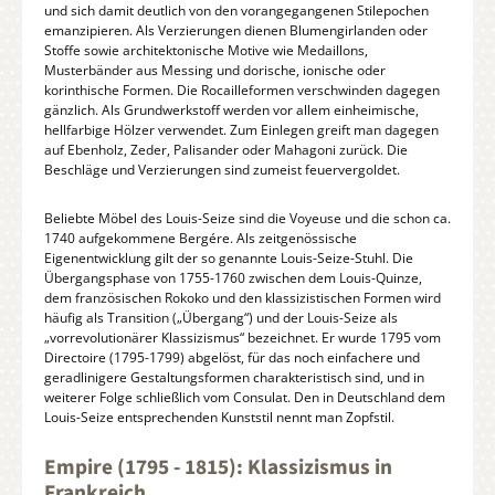
und sich damit deutlich von den vorangegangenen Stilepochen
emanzipieren. Als Verzierungen dienen Blumengirlanden oder
Stoffe sowie architektonische Motive wie Medaillons,
Musterbänder aus Messing und dorische, ionische oder
korinthische Formen. Die Rocailleformen verschwinden dagegen
gänzlich. Als Grundwerkstoff werden vor allem einheimische,
hellfarbige Hölzer verwendet. Zum Einlegen greift man dagegen
auf Ebenholz, Zeder, Palisander oder Mahagoni zurück. Die
Beschläge und Verzierungen sind zumeist feuervergoldet.
Beliebte Möbel des Louis-Seize sind die Voyeuse und die schon ca.
1740 aufgekommene Bergére. Als zeitgenössische
Eigenentwicklung gilt der so genannte Louis-Seize-Stuhl. Die
Übergangsphase von 1755-1760 zwischen dem Louis-Quinze,
dem französischen Rokoko und den klassizistischen Formen wird
häufig als Transition („Übergang“) und der Louis-Seize als
„vorrevolutionärer Klassizismus“ bezeichnet. Er wurde 1795 vom
Directoire (1795-1799) abgelöst, für das noch einfachere und
geradlinigere Gestaltungsformen charakteristisch sind, und in
weiterer Folge schließlich vom Consulat. Den in Deutschland dem
Louis-Seize entsprechenden Kunststil nennt man Zopfstil.
Empire (1795 - 1815): Klassizismus in
Frankreich