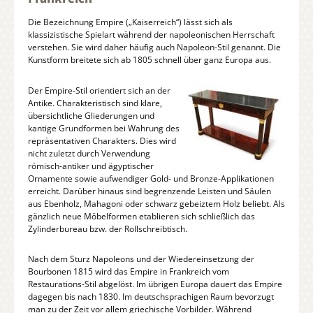
Die Bezeichnung Empire („Kaiserreich“) lässt sich als
klassizistische Spielart während der napoleonischen Herrschaft
verstehen. Sie wird daher häufig auch Napoleon-Stil genannt. Die
Kunstform breitete sich ab 1805 schnell über ganz Europa aus.
Der Empire-Stil orientiert sich an der
Antike. Charakteristisch sind klare,
übersichtliche Gliederungen und
kantige Grundformen bei Wahrung des
repräsentativen Charakters. Dies wird
nicht zuletzt durch Verwendung
römisch-antiker und ägyptischer
Ornamente sowie aufwendiger Gold- und Bronze-Applikationen
erreicht. Darüber hinaus sind begrenzende Leisten und Säulen
aus Ebenholz, Mahagoni oder schwarz gebeiztem Holz beliebt. Als
gänzlich neue Möbelformen etablieren sich schließlich das
Zylinderbureau bzw. der Rollschreibtisch.
Nach dem Sturz Napoleons und der Wiedereinsetzung der
Bourbonen 1815 wird das Empire in Frankreich vom
Restaurations-Stil abgelöst. Im übrigen Europa dauert das Empire
dagegen bis nach 1830. Im deutschsprachigen Raum bevorzugt
man zu der Zeit vor allem griechische Vorbilder. Während