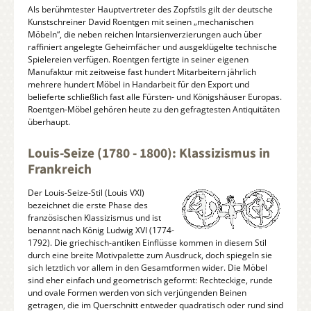
Als berühmtester Hauptvertreter des Zopfstils gilt der deutsche
Kunstschreiner David Roentgen mit seinen „mechanischen
Möbeln“, die neben reichen Intarsienverzierungen auch über
raffiniert angelegte Geheimfächer und ausgeklügelte technische
Spielereien verfügen. Roentgen fertigte in seiner eigenen
Manufaktur mit zeitweise fast hundert Mitarbeitern jährlich
mehrere hundert Möbel in Handarbeit für den Export und
belieferte schließlich fast alle Fürsten- und Königshäuser Europas.
Roentgen-Möbel gehören heute zu den gefragtesten Antiquitäten
überhaupt.
Louis-Seize (1780 - 1800): Klassizismus in
Frankreich
Der Louis-Seize-Stil (Louis VXI)
bezeichnet die erste Phase des
französischen Klassizismus und ist
benannt nach König Ludwig XVI (1774-
1792). Die griechisch-antiken Einflüsse kommen in diesem Stil
durch eine breite Motivpalette zum Ausdruck, doch spiegeln sie
sich letztlich vor allem in den Gesamtformen wider. Die Möbel
sind eher einfach und geometrisch geformt: Rechteckige, runde
und ovale Formen werden von sich verjüngenden Beinen
getragen, die im Querschnitt entweder quadratisch oder rund sind