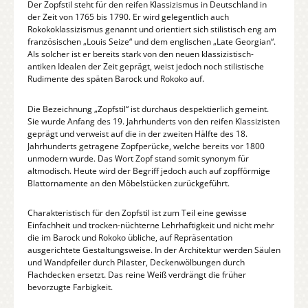
Der Zopfstil steht für den reifen Klassizismus in Deutschland in
der Zeit von 1765 bis 1790. Er wird gelegentlich auch
Rokokoklassizismus genannt und orientiert sich stilistisch eng am
französischen „Louis Seize“ und dem englischen „Late Georgian“.
Als solcher ist er bereits stark von den neuen klassizistisch-
antiken Idealen der Zeit geprägt, weist jedoch noch stilistische
Rudimente des späten Barock und Rokoko auf.
Die Bezeichnung „Zopfstil“ ist durchaus despektierlich gemeint.
Sie wurde Anfang des 19. Jahrhunderts von den reifen Klassizisten
geprägt und verweist auf die in der zweiten Hälfte des 18.
Jahrhunderts getragene Zopfperücke, welche bereits vor 1800
unmodern wurde. Das Wort Zopf stand somit synonym für
altmodisch. Heute wird der Begriff jedoch auch auf zopfförmige
Blattornamente an den Möbelstücken zurückgeführt.
Charakteristisch für den Zopfstil ist zum Teil eine gewisse
Einfachheit und trocken-nüchterne Lehrhaftigkeit und nicht mehr
die im Barock und Rokoko übliche, auf Repräsentation
ausgerichtete Gestaltungsweise. In der Architektur werden Säulen
und Wandpfeiler durch Pilaster, Deckenwölbungen durch
Flachdecken ersetzt. Das reine Weiß verdrängt die früher
bevorzugte Farbigkeit.