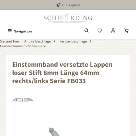
DHL Express
alt springen
Navigation
Sie sind hier:
Antike Beschläge
Fensterbeschläge
Fensterbänder - Scharniere
Einstemmband versetzte Lappen
loser Stift 8mm Länge 64mm
rechts/links Serie FB033
Bildergalerie überspringen