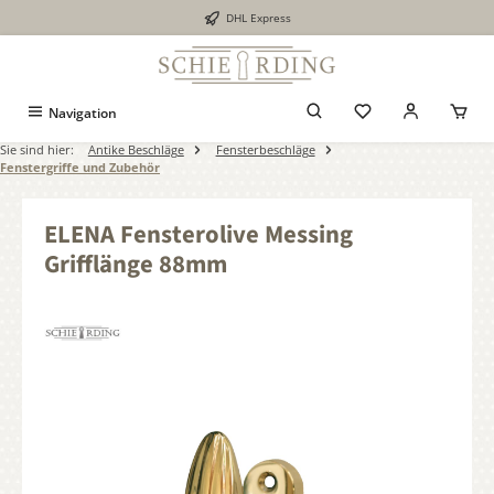
DHL Express
alt springen
Navigation
Sie sind hier:
Antike Beschläge
Fensterbeschläge
Fenstergriffe und Zubehör
ELENA Fensterolive Messing
Grifflänge 88mm
Bildergalerie überspringen