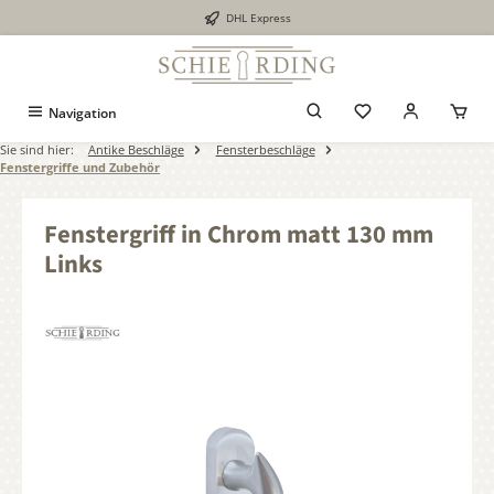
DHL Express
alt springen
Navigation
Sie sind hier:
Antike Beschläge
Fensterbeschläge
Fenstergriffe und Zubehör
Fenstergriff in Chrom matt 130 mm
Links
Bildergalerie überspringen