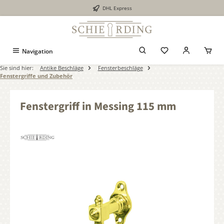
DHL Express
alt springen
Navigation
Sie sind hier:
Antike Beschläge
Fensterbeschläge
Fenstergriffe und Zubehör
Fenstergriff in Messing 115 mm
Bildergalerie überspringen