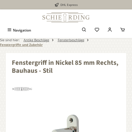
DHL Express
alt springen
Navigation
Sie sind hier:
Antike Beschläge
Fensterbeschläge
Fenstergriffe und Zubehör
Fenstergriff in Nickel 85 mm Rechts,
Bauhaus - Stil
Bildergalerie überspringen