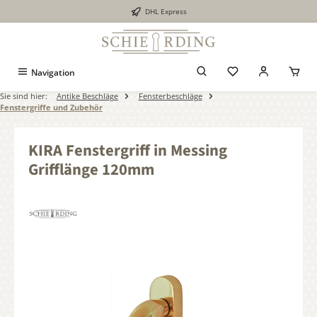
DHL Express
alt springen
Navigation
Sie sind hier:
Antike Beschläge
Fensterbeschläge
Fenstergriffe und Zubehör
KIRA Fenstergriff in Messing
Grifflänge 120mm
Bildergalerie überspringen