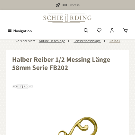
DHL Express
alt springen
Navigation
Sie sind hier:
Antike Beschläge
Fensterbeschläge
Reiber
Halber Reiber 1/2 Messing Länge
58mm Serie FB202
Bildergalerie überspringen