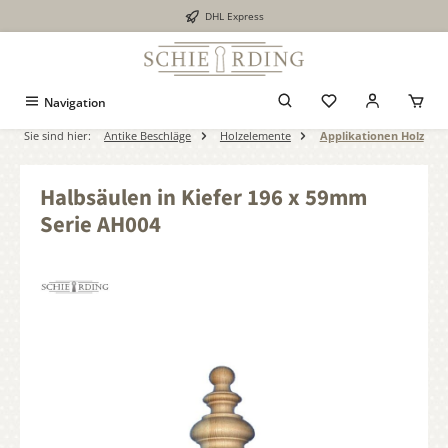
DHL Express
alt springen
Navigation
Sie sind hier:
Antike Beschläge
Holzelemente
Applikationen Holz
Halbsäulen in Kiefer 196 x 59mm
Serie AH004
Bildergalerie überspringen