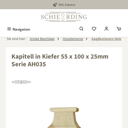
DHL Express
alt springen
Navigation
Sie sind hier:
Antike Beschläge
Holzelemente
Applikationen Holz
Kapitell in Kiefer 55 x 100 x 25mm
Serie AH035
Bildergalerie überspringen