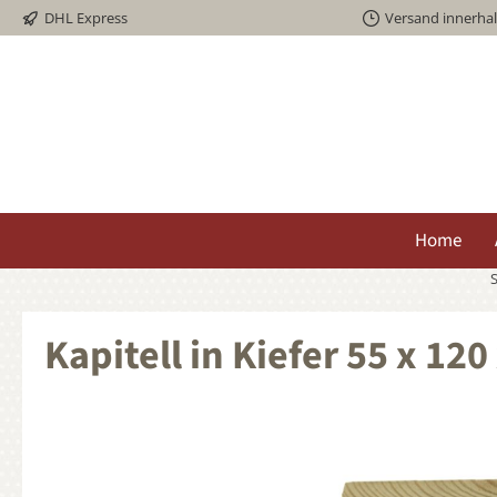
DHL Express
Versand innerha
springen
Zur Hauptnavigation springen
Home
S
Kapitell in Kiefer 55 x 1
Bildergalerie überspringen