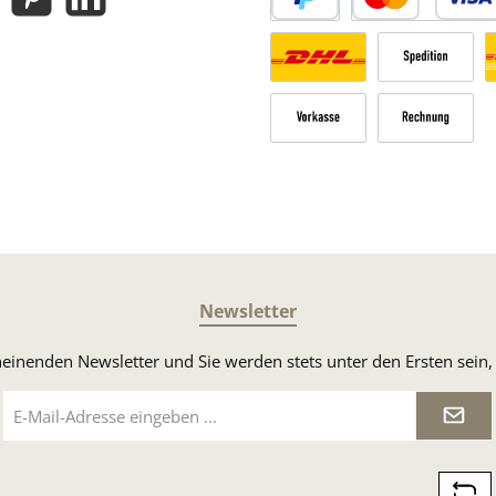
gram
Pinterest
LinkedIn
PayPal
Kredit- oder Debitk
Versandkosten Deutschland n
Sperrgut
V
Vorkasse
Rechnung
Newsletter
heinenden Newsletter und Sie werden stets unter den Ersten sei
E-
Mail-
Adresse
*