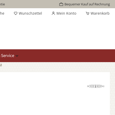
tie
Bequemer Kauf auf Rechnung
che
Wunschzettel
Mein Konto
Warenkorb
 Service
z