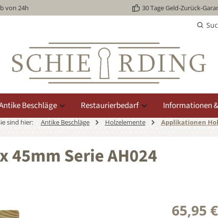
lb von 24h
30 Tage Geld-Zurück-Garan
Su
Antike Beschläge
Restaurierbedarf
Informationen &
ie sind hier:
Antike Beschläge
Holzelemente
Applikationen Hol
20 x 45mm Serie AH024
65,95 €