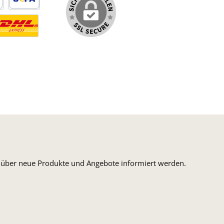
arte
SEPA Lastschrift
ormaler Versand Deutsche Post
ersandkosten Deutschland im DHL Express Next Day
n, über neue Produkte und Angebote informiert werden.