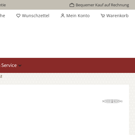
tie
Bequemer Kauf auf Rechnung
che
Wunschzettel
Mein Konto
Warenkorb
 Service
z