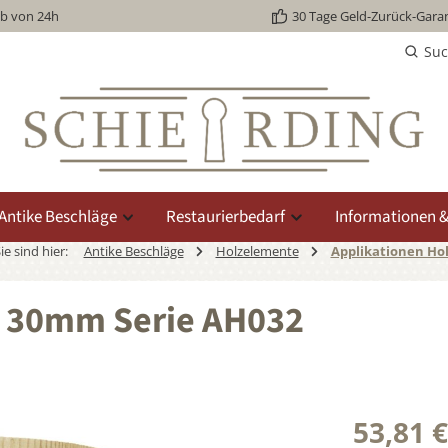
lb von 24h
30 Tage Geld-Zurück-Garan
Su
Antike Beschläge
Restaurierbedarf
Informationen &
ie sind hier:
Antike Beschläge
Holzelemente
Applikationen Hol
5 x 30mm Serie AH032
53,81 €