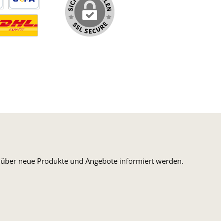
arte
SEPA Lastschrift
ormaler Versand Deutsche Post
ersandkosten Deutschland im DHL Express Next Day
n, über neue Produkte und Angebote informiert werden.