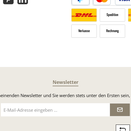
gram
Pinterest
LinkedIn
PayPal
Kredit- oder Debitk
Versandkosten Deutschland n
Sperrgut
V
Vorkasse
Rechnung
Newsletter
heinenden Newsletter und Sie werden stets unter den Ersten sei
E-
Mail-
Adresse
*