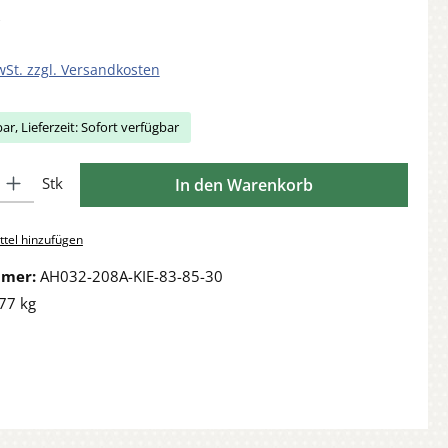
wSt. zzgl. Versandkosten
ar, Lieferzeit: Sofort verfügbar
Gib den gewünschten Wert ein oder benutze die Schaltflächen um die Anzahl zu 
Stk
In den Warenkorb
tel hinzufügen
mmer:
AH032-208A-KIE-83-85-30
77 kg