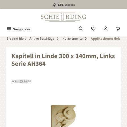
DHL Express
alt springen
Navigation
Sie sind hier:
Antike Beschläge
Holzelemente
Applikationen Holz
Kapitell in Linde 300 x 140mm, Links
Serie AH364
Bildergalerie überspringen