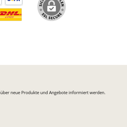
arte
SEPA Lastschrift
ormaler Versand Deutsche Post
ersandkosten Deutschland im DHL Express Next Day
n, über neue Produkte und Angebote informiert werden.