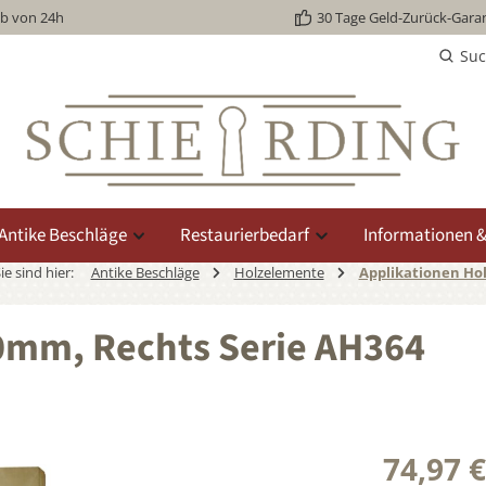
lb von 24h
30 Tage Geld-Zurück-Garan
Su
Antike Beschläge
Restaurierbedarf
Informationen &
ie sind hier:
Antike Beschläge
Holzelemente
Applikationen Hol
140mm, Rechts Serie AH364
74,97 €