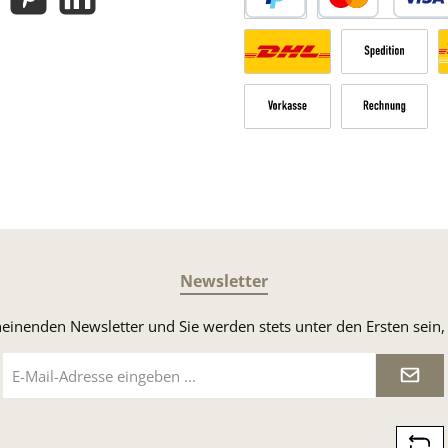
gram
Pinterest
LinkedIn
PayPal
Kredit- oder Debitk
Versandkosten Deutschland n
Sperrgut
V
Vorkasse
Rechnung
Newsletter
heinenden Newsletter und Sie werden stets unter den Ersten sei
E-
Mail-
Adresse
*