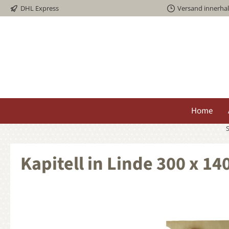
DHL Express
Versand innerha
springen
Zur Hauptnavigation springen
Home
S
Kapitell in Linde 300 x 
Bildergalerie überspringen