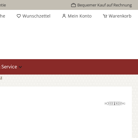
tie
Bequemer Kauf auf Rechnung
che
Wunschzettel
Mein Konto
Warenkorb
 Service
z