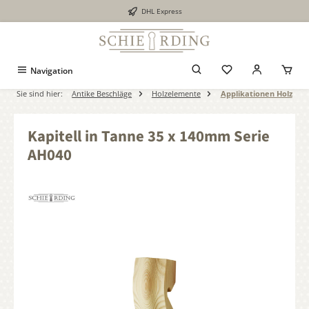
DHL Express
alt springen
Navigation
Sie sind hier:
Antike Beschläge
Holzelemente
Applikationen Holz
Kapitell in Tanne 35 x 140mm Serie
AH040
Bildergalerie überspringen