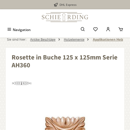
DHL Express
alt springen
Navigation
Sie sind hier:
Antike Beschläge
Holzelemente
Applikationen Holz
Rosette in Buche 125 x 125mm Serie
AH360
Bildergalerie überspringen