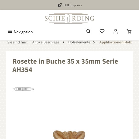
DHL Express
alt springen
Navigation
Sie sind hier:
Antike Beschläge
Holzelemente
Applikationen Holz
Rosette in Buche 35 x 35mm Serie
AH354
Bildergalerie überspringen