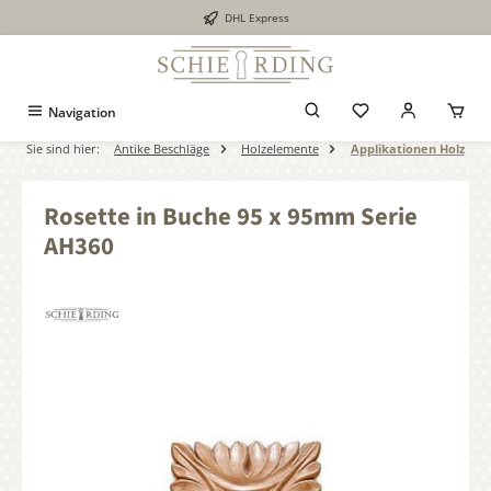
DHL Express
alt springen
Navigation
Sie sind hier:
Antike Beschläge
Holzelemente
Applikationen Holz
Rosette in Buche 95 x 95mm Serie
AH360
Bildergalerie überspringen