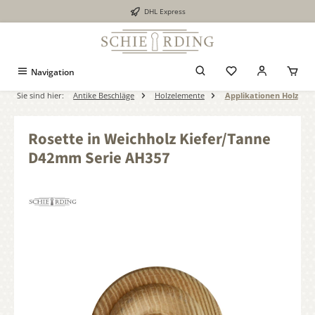
DHL Express
alt springen
Navigation
Sie sind hier:
Antike Beschläge
Holzelemente
Applikationen Holz
Rosette in Weichholz Kiefer/Tanne
D42mm Serie AH357
Bildergalerie überspringen