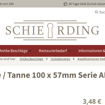
lb von 24h
30 Tage Geld-Zurück-Garan
Su
Antike Beschläge
Restaurierbedarf
Informationen &
ie sind hier:
Antike Beschläge
Holzelemente
Applikationen Hol
e / Tanne 100 x 57mm Serie 
3,48 €