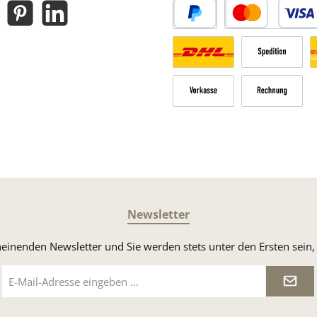
gram
Pinterest
LinkedIn
PayPal
Kredit- oder Debitk
Versandkosten Deutschland n
Sperrgut
V
Vorkasse
Rechnung
Newsletter
heinenden Newsletter und Sie werden stets unter den Ersten sei
E-
Mail-
Adresse
*