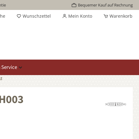
tie
Bequemer Kauf auf Rechnung
che
Wunschzettel
Mein Konto
Warenkorb
 Service
z
AH003