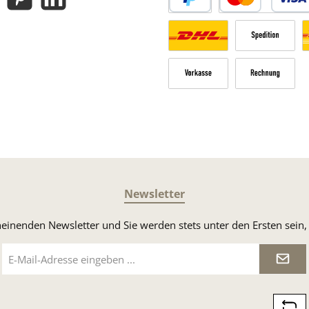
gram
Pinterest
LinkedIn
PayPal
Kredit- oder Debitk
Versandkosten Deutschland n
Sperrgut
V
Vorkasse
Rechnung
Newsletter
heinenden Newsletter und Sie werden stets unter den Ersten sei
E-
Mail-
Adresse
*