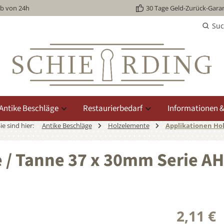
lb von 24h
30 Tage Geld-Zurück-Garan
Su
Antike Beschläge
Restaurierbedarf
Informationen &
ie sind hier:
Antike Beschläge
Holzelemente
Applikationen Hol
e / Tanne 37 x 30mm Serie A
2,11 €