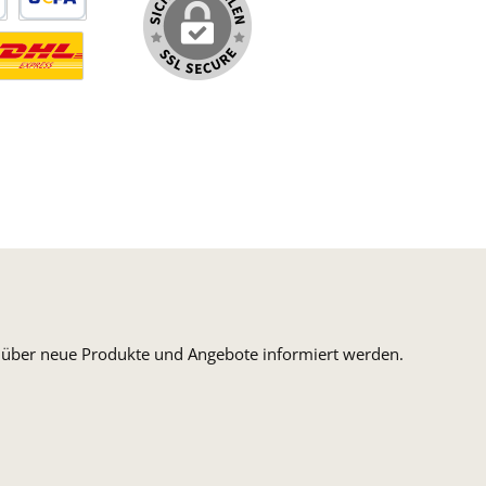
arte
SEPA Lastschrift
ormaler Versand Deutsche Post
ersandkosten Deutschland im DHL Express Next Day
n, über neue Produkte und Angebote informiert werden.