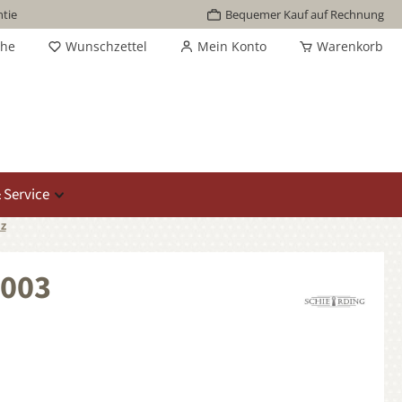
tie
Bequemer Kauf auf Rechnung
che
Wunschzettel
Mein Konto
Warenkorb
 Service
z
H003