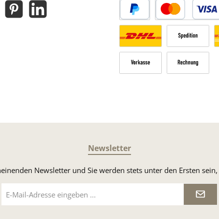
gram
Pinterest
LinkedIn
PayPal
Kredit- oder Debitk
Versandkosten Deutschland n
Sperrgut
V
Vorkasse
Rechnung
Newsletter
heinenden Newsletter und Sie werden stets unter den Ersten sei
E-
Mail-
Adresse
*