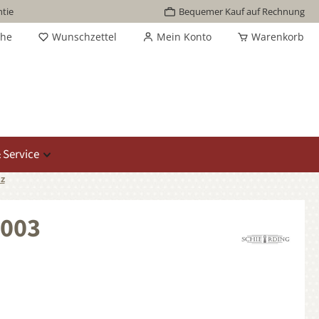
tie
Bequemer Kauf auf Rechnung
che
Wunschzettel
Mein Konto
Warenkorb
 Service
z
H003