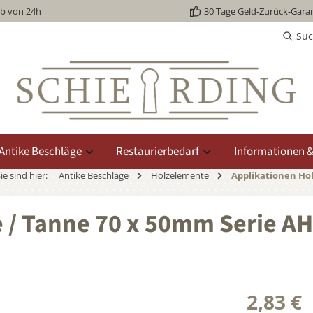
lb von 24h
30 Tage Geld-Zurück-Garan
Su
Antike Beschläge
Restaurierbedarf
Informationen &
ie sind hier:
Antike Beschläge
Holzelemente
Applikationen Hol
e / Tanne 70 x 50mm Serie A
2,83 €