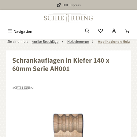
DHL Express
alt springen
Navigation
Sie sind hier:
Antike Beschläge
Holzelemente
Applikationen Holz
Schrankauflagen in Kiefer 140 x
60mm Serie AH001
Bildergalerie überspringen