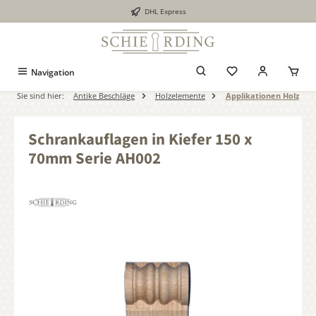
DHL Express
alt springen
Navigation
Sie sind hier:
Antike Beschläge
Holzelemente
Applikationen Holz
Schrankauflagen in Kiefer 150 x
70mm Serie AH002
Bildergalerie überspringen