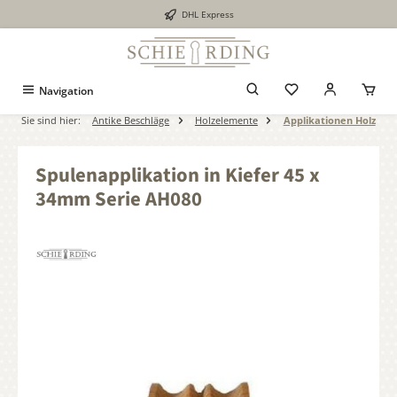
DHL Express
alt springen
Navigation
Sie sind hier:
Antike Beschläge
Holzelemente
Applikationen Holz
Spulenapplikation in Kiefer 45 x
34mm Serie AH080
Bildergalerie überspringen