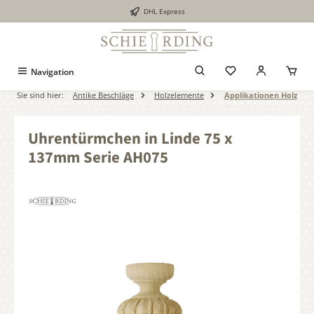
DHL Express
alt springen
Navigation
Sie sind hier:
Antike Beschläge
Holzelemente
Applikationen Holz
Uhrentürmchen in Linde 75 x
137mm Serie AH075
Bildergalerie überspringen