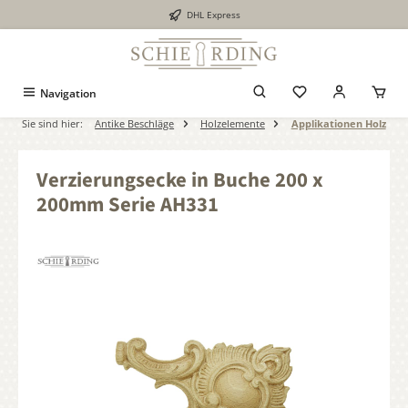
DHL Express
alt springen
Navigation
Sie sind hier:
Antike Beschläge
Holzelemente
Applikationen Holz
Verzierungsecke in Buche 200 x
200mm Serie AH331
Bildergalerie überspringen