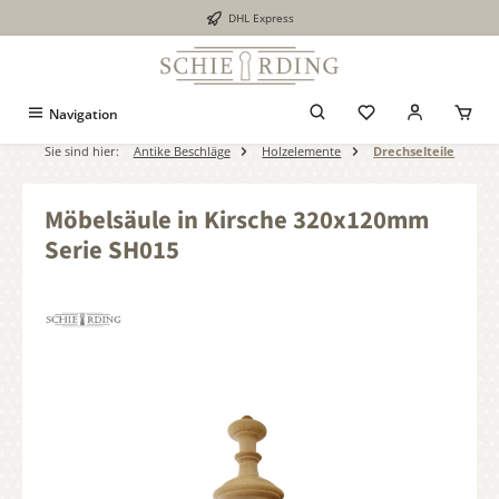
DHL Express
alt springen
Navigation
Sie sind hier:
Antike Beschläge
Holzelemente
Drechselteile
Möbelsäule in Kirsche 320x120mm
Serie SH015
Bildergalerie überspringen