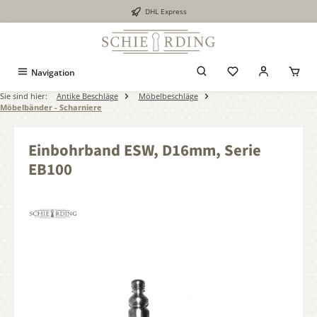
DHL Express
alt springen
Navigation
Sie sind hier:
Antike Beschläge
Möbelbeschläge
Möbelbänder - Scharniere
Einbohrband ESW, D16mm, Serie
EB100
Bildergalerie überspringen