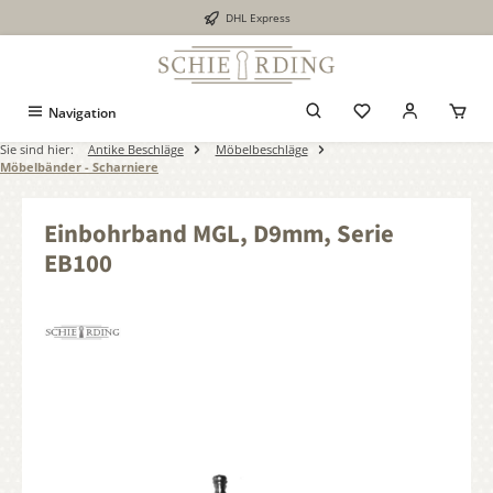
DHL Express
alt springen
Navigation
Sie sind hier:
Antike Beschläge
Möbelbeschläge
Möbelbänder - Scharniere
Einbohrband MGL, D9mm, Serie
EB100
Bildergalerie überspringen