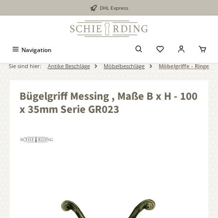
DHL Express
alt springen
Navigation
Sie sind hier:
Antike Beschläge
Möbelbeschläge
Möbelgriffe - Ringe
Bügelgriff Messing , Maße B x H - 100
x 35mm Serie GR023
Bildergalerie überspringen