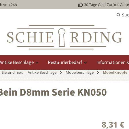
lb von 24h
30 Tage Geld-Zurück-Garan
Su
Antike Beschläge
Restaurierbedarf
Informationen &
Sie sind hier:
Antike Beschläge
Möbelbeschläge
Möbelknöpfe
Bein D8mm Serie KN050
8,31 €