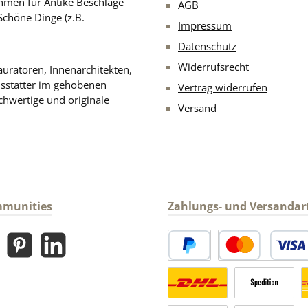
men für Antike Beschläge
AGB
Schöne Dinge (z.B.
Impressum
Datenschutz
Widerrufsrecht
uratoren, Innenarchitekten,
usstatter im gehobenen
Vertrag widerrufen
chwertige und originale
Versand
mmunities
Zahlungs- und Versandar
gram
Pinterest
LinkedIn
PayPal
Kredit- oder Debitk
Versandkosten Deutschland n
Sperrgut
V