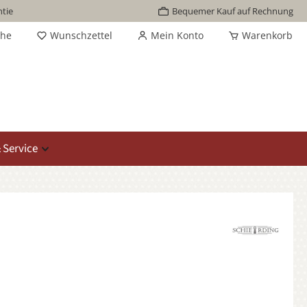
tie
Bequemer Kauf auf Rechnung
che
Wunschzettel
Mein Konto
Warenkorb
 Service