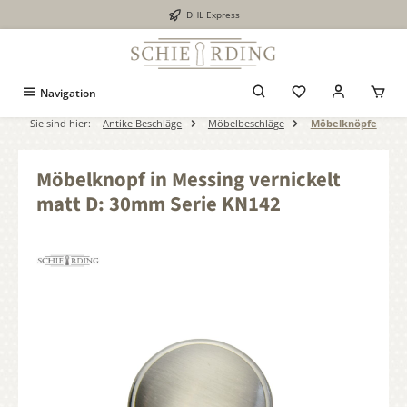
DHL Express
alt springen
Navigation
Sie sind hier:
Antike Beschläge
Möbelbeschläge
Möbelknöpfe
Möbelknopf in Messing vernickelt
matt D: 30mm Serie KN142
Bildergalerie überspringen