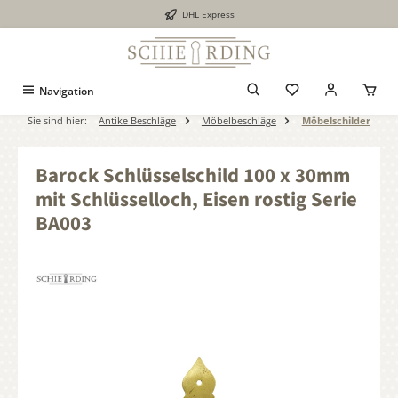
DHL Express
alt springen
Navigation
Sie sind hier:
Antike Beschläge
Möbelbeschläge
Möbelschilder
Barock Schlüsselschild 100 x 30mm
mit Schlüsselloch, Eisen rostig Serie
BA003
Bildergalerie überspringen