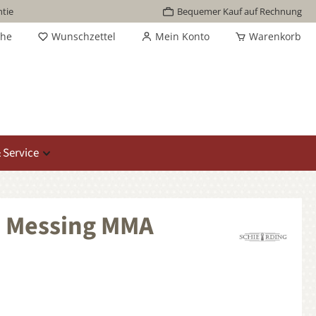
tie
Bequemer Kauf auf Rechnung
che
Wunschzettel
Mein Konto
Warenkorb
 Service
, Messing MMA