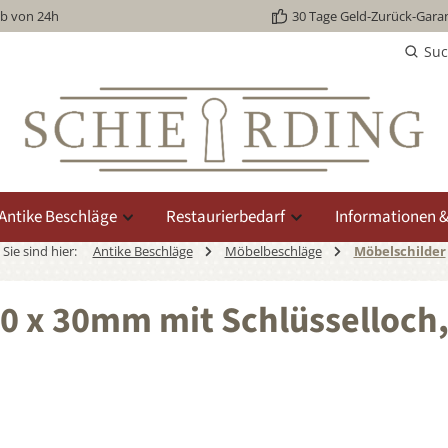
lb von 24h
30 Tage Geld-Zurück-Garan
Su
Antike Beschläge
Restaurierbedarf
Informationen &
Sie sind hier:
Antike Beschläge
Möbelbeschläge
Möbelschilder
00 x 30mm mit Schlüsselloch