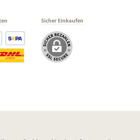
ten
Sicher Einkaufen
arte
SEPA Lastschrift
ormaler Versand Deutsche Post
ersandkosten Deutschland im DHL Express Next Day