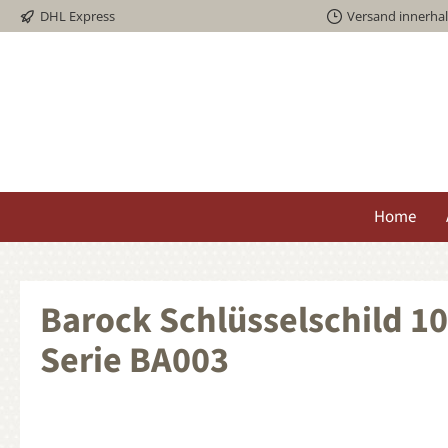
DHL Express
Versand innerha
springen
Zur Hauptnavigation springen
Home
Barock Schlüsselschild 1
Serie BA003
Bildergalerie überspringen