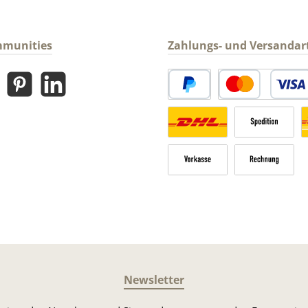
mmunities
Zahlungs- und Versandar
gram
Pinterest
LinkedIn
PayPal
Kredit- oder Debitk
Versandkosten Deutschland n
Sperrgut
V
Vorkasse
Rechnung
Newsletter