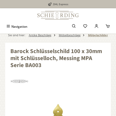
DHL Express
alt springen
Navigation
Sie sind hier:
Antike Beschläge
Möbelbeschläge
Möbelschilder
Barock Schlüsselschild 100 x 30mm
mit Schlüsselloch, Messing MPA
Serie BA003
Bildergalerie überspringen